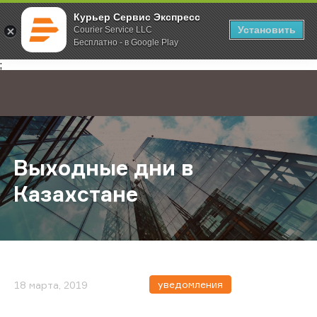
Курьер Сервис Экспресс
Установить
Courier Service LLC
Бесплатно - в Google Play
Главная
О компании
Новости
Выходные дни в Казахстане
;
Выходные дни в
Казахстане
уведомления
18 марта, 2019