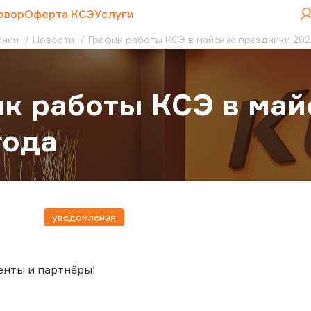
овор
Оферта КСЭ
Услуги
ании
Новости
График работы КСЭ в майские праздники 202
к работы КСЭ в май
года
уведомления
енты и партнёры!