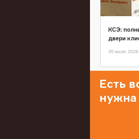
КСЭ: полн
двери кли
30 июля, 2026
Есть 
нужна