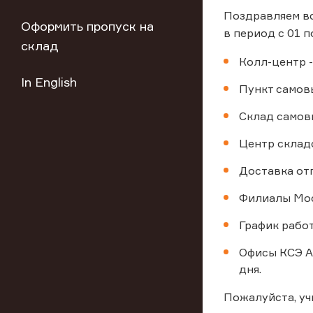
Поздравляем вс
Оформить пропуск на
в период с 01 по
склад
Колл-центр -
In English
Пункт самовы
Склад самовы
Центр склад
Доставка от
Филиалы Мос
График работ
Офисы КСЭ Ал
дня.
Пожалуйста, у