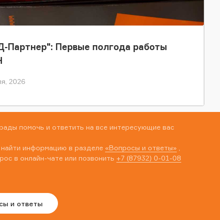
-Партнер": Первые полгода работы
Н
я, 2026
рады помочь и ответить на все интересующие вас
 найти информацию в разделе
«Вопросы и ответы»
,
рос в онлайн-чате или позвонить
+7 (87932) 0-01-08
сы и ответы