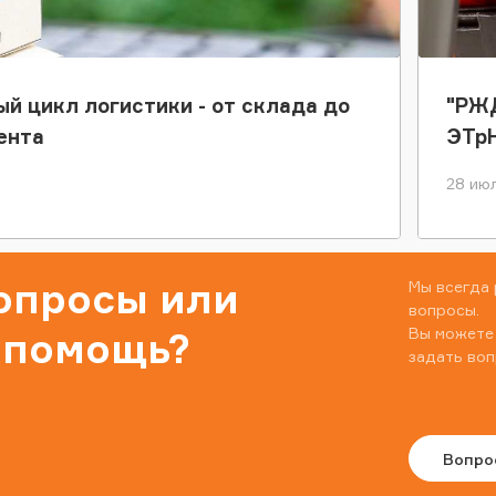
ый цикл логистики - от склада до
"РЖД
ента
ЭТр
28 июл
вопросы или
Мы всегда 
вопросы.
Вы можете
 помощь?
задать воп
Вопро