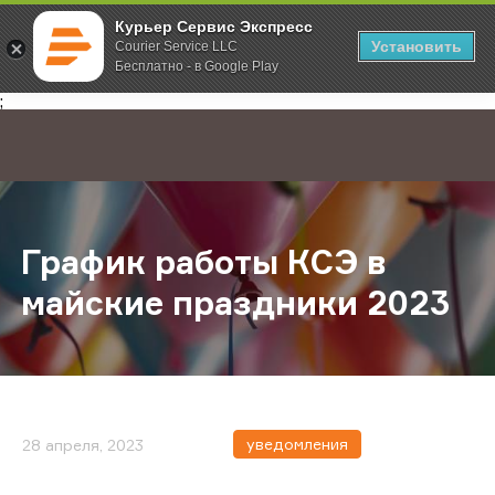
Курьер Сервис Экспресс
Установить
Courier Service LLC
Бесплатно - в Google Play
Главная
О компании
Новости
График работы КСЭ в майские пра
;
График работы КСЭ в
майские праздники 2023
уведомления
28 апреля, 2023