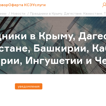
овор
Оферта КСЭ
Услуги
ании
Новости
Праздники в Крыму, Дагестане, Казахстане, 
ники в Крыму, Дагес
стане, Башкирии, К
рии, Ингушетии и Ч
уведомления