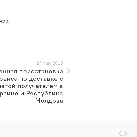
ний.
24 мая, 2019
енная приостановка
рвиса по доставке с
латой получателем в
раине и Республике
Молдова