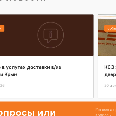
я
соб
 в услугах доставки в/из
КСЭ:
ки Крым
двер
026
30 июл
вопросы или
Мы всегда 
вопросы.