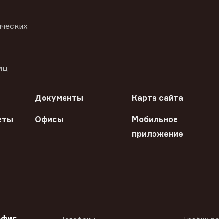
ических
иц
Документы
Карта сайта
еты
Офисы
Мобильное
приложение
офис
Телефоны
График р