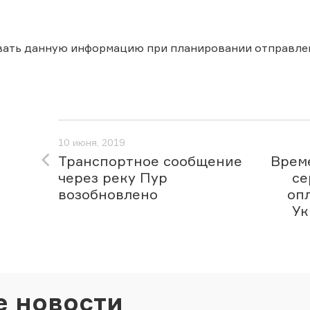
вать данную информацию при планировании отправле
10 июня, 2019
Транспортное сообщение
Врем
через реку Пур
се
возобновлено
оп
Ук
е новости