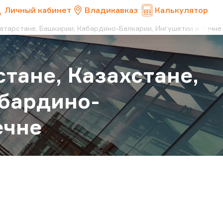
Личный кабинет
Владикавказ
Калькулятор
Татарстане, Башкирии, Кабардино-Балкарии, Ингушетии и Чечне
тане, Казахстане,
абардино-
ечне