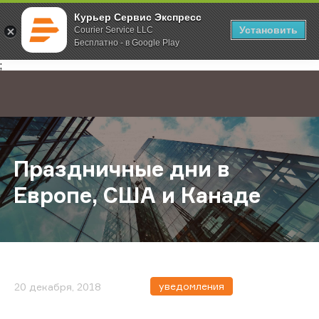
Курьер Сервис Экспресс
Установить
Courier Service LLC
Бесплатно - в Google Play
Главная
О компании
Новости
Праздничные дни в Европе, США и
;
Праздничные дни в
Европе, США и Канаде
уведомления
20 декабря, 2018