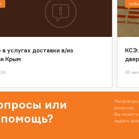
я
соб
 в услугах доставки в/из
КСЭ:
ки Крым
двер
026
30 июл
вопросы или
Мы всегда 
вопросы.
Вы можете
 помощь?
задать воп