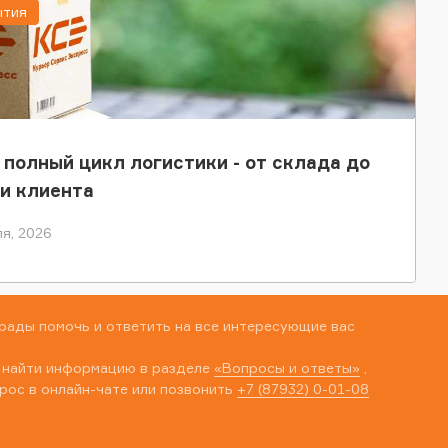
ытия
 полный цикл логистики - от склада до
и клиента
я, 2026
рады помочь и ответить на все интересующие вас
 найти информацию в разделе
«Вопросы и ответы»
,
рос в онлайн-чате или позвонить
+7 (87932) 0-01-08