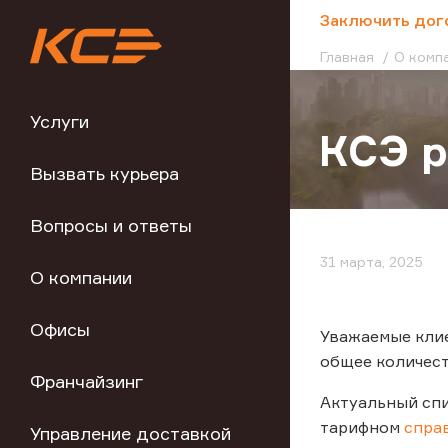
;
Заключить дог
Главная
О комп
Услуги
КСЭ р
Вызвать курьера
Вопросы и ответы
31 марта, 2025
О компании
Офисы
Уважаемые клие
общее количест
Франчайзинг
Актуальный спи
тарифном
спра
Управление доставкой