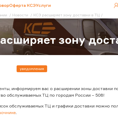
овор
Оферта КСЭ
Услуги
ании
Новости
КСЭ расширяет зону доставки в ТЦ
асширяет зону дост
уведомления
нты, информируем вас о расширении зоны доставки по
во обслуживаемых ТЦ по городам России – 508!
сок обслуживаемых ТЦ и графики доставки можно пол
вочнике
.