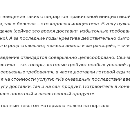
т введение таких стандартов правильной инициативой
я, так и бизнеса – это хорошая инициатива. Рынку нуж
адачах (сейчас это время доставки, избыточные требов
ки). А за последние годы креатива действительно было 
ого рода «плюшки», нежели аналоги заграницей», – сч
введение стандартов совершенно целесообразно. Сейч
етика – т.е. товары, которые требуют особых условий 
серьезные требования, в части доставки готовой еды т
я на стоимости услуги: «Из очевидных последствий в
лугу доставки, так и на сам продукт. Потребитель в кон
олее понятный и качественный продукт
».
 полным текстом материала можно на портале