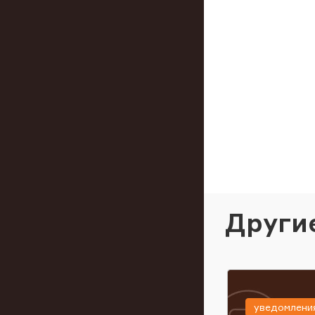
Други
уведомлени