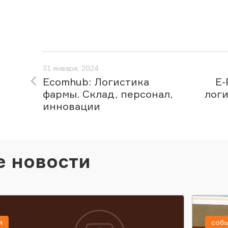
31 января, 2024
Ecomhub: Логистика
E-
фармы. Склад, персонал,
логи
инновации
е новости
я
соб