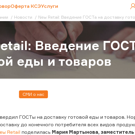
овор
Оферта КСЭ
Услуги
ании
Новости
New Retail: Введение ГОСТа на доставку гот
etail: Введение ГОС
ой еды и товаров
СМИ о нас
вердил ГОСТы на доставку готовой еды и товаров. Норм
оставку до конечного потребителя всех видов проду
ew Retail
поделилась
Мария Мартынова, заместитель