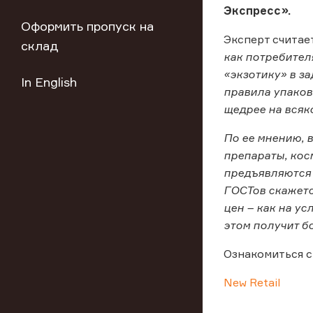
Экспресс».
Оформить пропуск на
Эксперт считае
склад
как потребител
«экзотику» в з
In English
правила упаков
щедрее на всяк
По ее мнению, 
препараты, косм
предъявляются 
ГОСТов скажетс
цен – как на ус
этом получит б
Ознакомиться с
New Retail