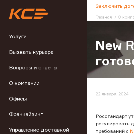
;
Заключить дог
Главная
О комп
Услуги
New R
Вызвать курьера
готов
Вопросы и ответы
О компании
22 января, 2024
Офисы
Франчайзинг
Росстандарт ут
регулировать д
Управление доставкой
требований с
N