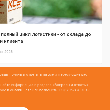
 полный цикл логистики - от склада до
и клиента
я, 2026
рады помочь и ответить на все интересующие вас
 найти информацию в разделе
«Вопросы и ответы»
,
рос в онлайн-чате или позвонить
+7 (87932) 0-01-08