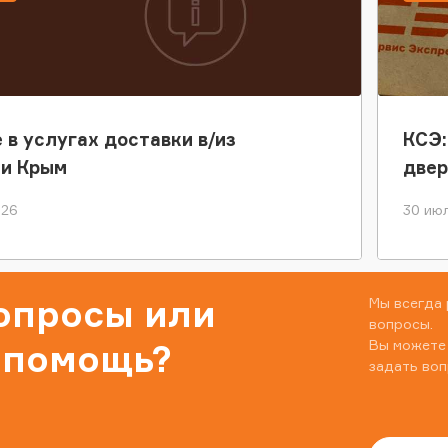
 в услугах доставки в/из
КСЭ:
ки Крым
двер
026
30 июл
вопросы или
Мы всегда 
вопросы.
Вы можете
 помощь?
задать воп