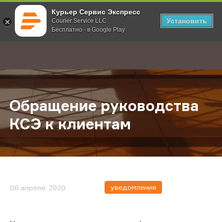
Курьер Сервис Экспресс
Установить
Courier Service LLC
Бесплатно - в Google Play
Главная
О компании
Новости
Обращение руководства КСЭ к кл
;
Обращение руководства
КСЭ к клиентам
уведомления
06 апреля, 2020