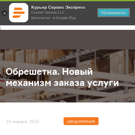
Курьер Сервис Экспресс
Установить
Courier Service LLC
Бесплатно - в Google Play
Главная
О компании
Новости
Обрешетка. Новый механизм заказ
;
Обрешетка. Новый
механизм заказа услуги
уведомления
10 января, 2023