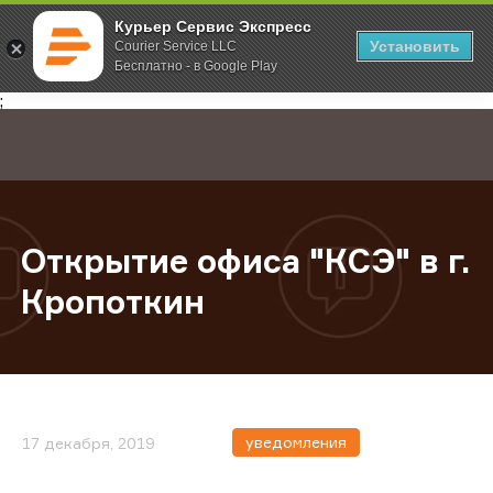
Курьер Сервис Экспресс
Установить
Courier Service LLC
Бесплатно - в Google Play
Главная
О компании
Новости
Открытие офиса "КСЭ" в г. Кропо
;
Открытие офиса "КСЭ" в г.
Кропоткин
уведомления
17 декабря, 2019