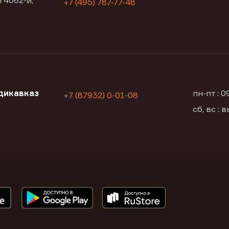
 4062-й,
+7 (495) 787-77-48
дикавказ
пн-пт : 
+7 (87932) 0-01-08
сб, вс :