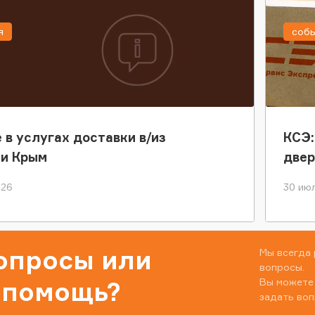
я
соб
 в услугах доставки в/из
КСЭ:
ки Крым
двер
026
30 июл
вопросы или
Мы всегда 
вопросы.
Вы можете
 помощь?
задать воп