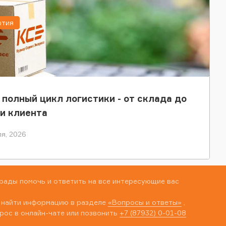
ытия
 полный цикл логистики - от склада до
и клиента
я, 2026
рады помочь и ответить на все интересующие вас
 найти информацию в разделе
«Вопросы и ответы»
,
рос в онлайн-чате или позвонить
+7 (87932) 0-01-08