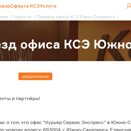
овор
Оферта КСЭ
Услуги
ании
Новости
Переезд офиса КСЭ Южно-Сахалинск
езд офиса КСЭ Южно
уведомления
енты и партнёры!
с о том, что офис "Курьер Сервис Экспресс" в Южно-Са
о новому адресу: 693004, г. Южно-Сахалинск, Еланский 