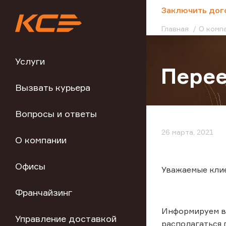
;
Заключить дог
Главная
О комп
Услуги
Пере
Вызвать курьера
Вопросы и ответы
26 марта, 2021
О компании
Офисы
Уважаемые кли
Франчайзинг
Информируем ва
Управление доставкой
располагаться п