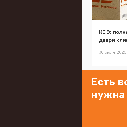
КСЭ: полн
двери кли
30 июля, 2026
Есть 
нужна