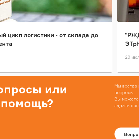
ый цикл логистики - от склада до
"РЖД
ента
ЭТр
28 июл
вопросы или
Мы всегда 
вопросы.
Вы можете
 помощь?
задать воп
Вопро