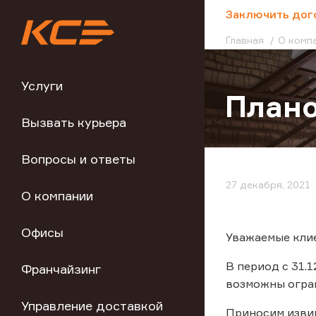
;
Заключить дог
Главная
О комп
Услуги
Плано
Вызвать курьера
Вопросы и ответы
27 декабря, 2021
О компании
Офисы
Уважаемые кли
В период с 31.1
Франчайзинг
возможны огран
Управление доставкой
Приносим изви