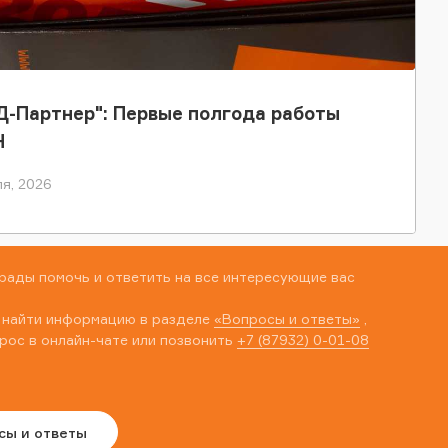
-Партнер": Первые полгода работы
Н
я, 2026
рады помочь и ответить на все интересующие вас
 найти информацию в разделе
«Вопросы и ответы»
,
рос в онлайн-чате или позвонить
+7 (87932) 0-01-08
сы и ответы