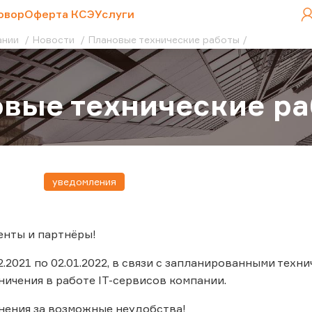
овор
Оферта КСЭ
Услуги
ании
Новости
Плановые технические работы
вые технические р
уведомления
енты и партнёры!
2.2021 по 02.01.2022, в связи с запланированными тех
ичения в работе IT-сервисов компании.
нения за возможные неудобства!