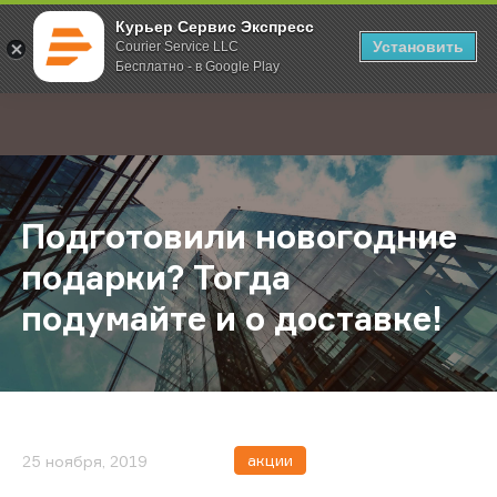
Курьер Сервис Экспресс
Установить
Courier Service LLC
Бесплатно - в Google Play
Главная
О компании
Новости
Подготовили новогодние подарки?
;
Подготовили новогодние
подарки? Тогда
подумайте и о доставке!
акции
25 ноября, 2019