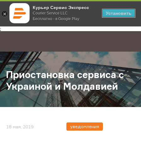
Курьер Сервис Экспресс
Установить
Courier Service LLC
Бесплатно - в Google Play
Главная
О компании
Новости
Приостановка сервиса c Украино
;
Приостановка сервиса c
Украиной и Молдавией
уведомления
18 мая, 2019