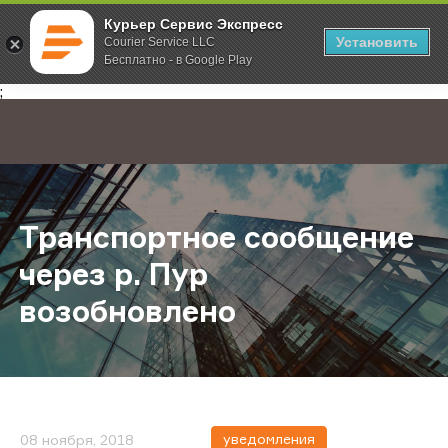
Курьер Сервис Экспресс
Установить
Courier Service LLC
Бесплатно - в Google Play
Главная
О компании
Новости
Транспортное сообщение через р
;
Транспортное сообщение
через р. Пур
возобновлено
уведомления
08 ноября, 2018