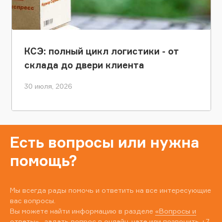
КСЭ: полный цикл логистики - от
склада до двери клиента
30 июля, 2026
Есть вопросы или нужна
помощь?
Мы всегда рады помочь и ответить на все интересующие
вас вопросы.
Вы можете найти информацию в разделе
«Вопросы и
ответы»
, задать вопрос в онлайн-чате или позвонить
+7