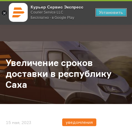
Курьер Сервис Экспресс
Установить
Courier Service LLC
Бесплатно - в Google Play
Главная
О компании
Новости
Увеличение сроков доставки в ре
;
Увеличение сроков
доставки в республику
Саха
уведомления
15 мая, 2023