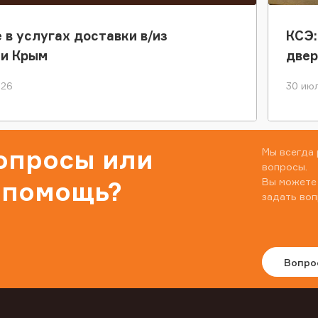
 в услугах доставки в/из
КСЭ:
ки Крым
двер
026
30 июл
вопросы или
Мы всегда 
вопросы.
Вы можете
 помощь?
задать воп
Вопро