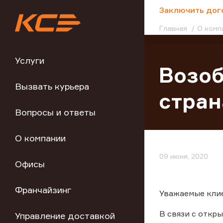
;
Заключить дог
Главная
О комп
Услуги
Возоб
Вызвать курьера
стра
Вопросы и ответы
О компании
09 июня, 2020
Офисы
Франчайзинг
Уважаемые кли
В связи с откр
Управление доставкой