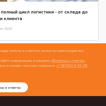
 полный цикл логистики - от склада до
и клиента
я, 2026
рады помочь и ответить на все интересующие вас
 найти информацию в разделе
«Вопросы и ответы»
,
рос в онлайн-чате или позвонить
+7 (87932) 0-01-08
сы и ответы