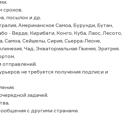
ми.
м сроков.
в, посылок и др.
ралия, Американское Самоа, Бурунди, Бутан,
бо - Верде, Кирибати, Конго, Куба, Лаос, Лесото,
, Самоа, Сейшелы, Сирия, Сьерра-Леоне,
олинезия, Чад, Экваториальная Гвинея, Эритрея.
ортом.
 отправлений.
курьеров не требуется получения подписи и
ления.
очередной задачей.
тва.
сообщения с другими странами.