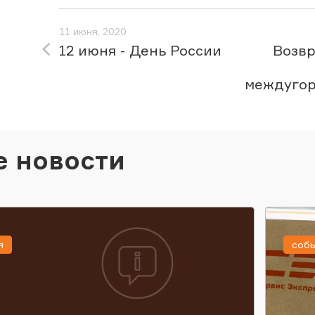
11 июня, 2020
12 июня - День России
Возв
междугор
е новости
я
соб