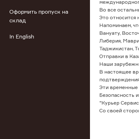
международног
Во все остальн
Оформить пропуск на
Это относится к
склад
Напоминаем, чт
Вануату, Восточ
In English
Либерия, Маври
Таджикистан, То
Отправки в Каз
Наши зарубежны
В настоящее вр
подтверждения 
Эти временные 
Безопасность и
"Курьер Сервис
Со своей сторо