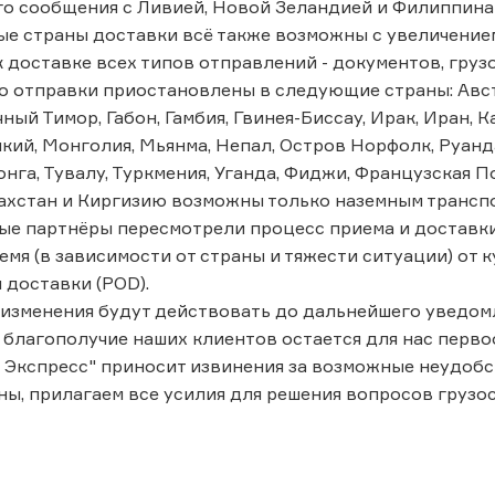
о сообщения с Ливией, Новой Зеландией и Филиппина
ые страны доставки всё также возможны с увеличение
 доставке всех типов отправлений - документов, грузо
о отправки приостановлены в следующие страны: Авст
ный Тимор, Габон, Гамбия, Гвинея-Биссау, Ирак, Иран, Ка
кий, Монголия, Мьянма, Непал, Остров Норфолк, Руанда
нга, Тувалу, Туркмения, Уганда, Фиджи, Французская П
ахстан и Киргизию возможны только наземным трансп
е партнёры пересмотрели процесс приема и доставки
емя (в зависимости от страны и тяжести ситуации) от 
доставки (POD).
изменения будут действовать до дальнейшего уведом
 благополучие наших клиентов остается для нас перво
 Экспресс" приносит извинения за возможные неудобс
ны, прилагаем все усилия для решения вопросов грузо