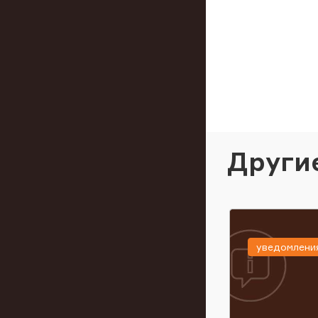
Други
уведомлени