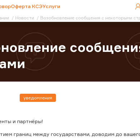
овор
Оферта КСЭ
Услуги
ании
Новости
Возобновление сообщения с некоторыми ст
новление сообщени
нами
уведомления
енты и партнёры!
ытием границ между государствами, доводим до ваше