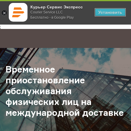
Курьер Сервис Экспресс
Установить
Courier Service LLC
Бесплатно - в Google Play
Главная
О компании
Новости
Временное приостановление обсл
;
Временное
приостановление
обслуживания
физических лиц на
международной доставке