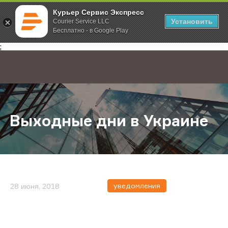
Курьер Сервис Экспресс
Установить
Courier Service LLC
Бесплатно - в Google Play
Главная
О компании
Новости
Выходные дни в Украине
;
Выходные дни в Украине
уведомления
28 июня, 2018