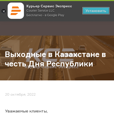
Курьер Сервис Экспресс
Установить
Courier Service LLC
Бесплатно - в Google Play
Главная
О компании
Новости
Выходные в Казахстане в честь Д
;
Выходные в Казахстане в
честь Дня Республики
20 октября, 2022
Уважаемые клиенты,