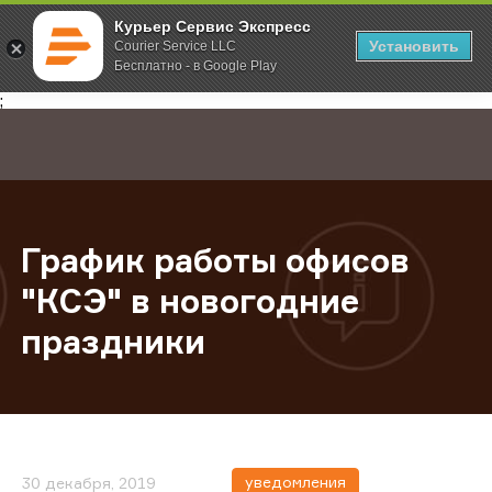
Курьер Сервис Экспресс
Установить
Courier Service LLC
Бесплатно - в Google Play
Главная
О компании
Новости
График работы офисов "КСЭ" в н
;
График работы офисов
"КСЭ" в новогодние
праздники
уведомления
30 декабря, 2019