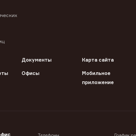
ических
иц
Документы
Карта сайта
еты
Офисы
Мобильное
приложение
офис
Телефоны
График р