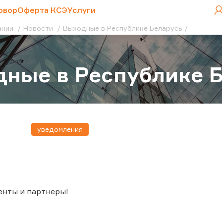
овор
Оферта КСЭ
Услуги
ании
Новости
Выходные в Республике Беларусь
ные в Республике 
уведомления
енты и партнеры!