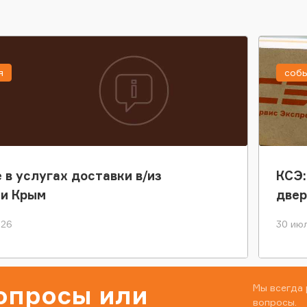
я
соб
 в услугах доставки в/из
КСЭ:
ки Крым
двер
026
30 июл
вопросы или
Мы всегда 
вопросы.