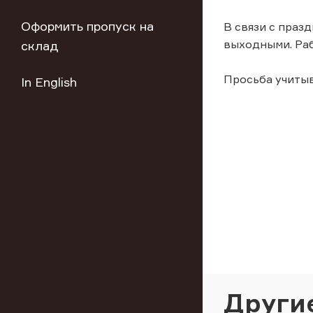
Оформить пропуск на
В связи с праз
выходными. Раб
склад
Просьба учиты
In English
Други