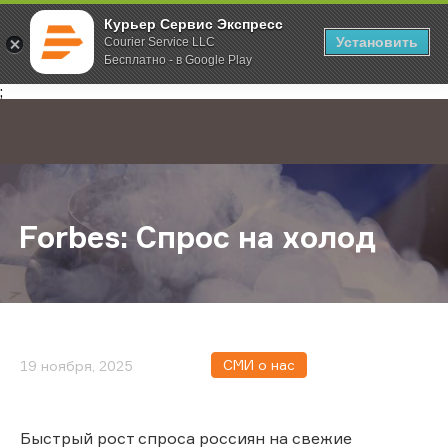
Курьер Сервис Экспресс
Установить
Courier Service LLC
Бесплатно - в Google Play
Главная
О компании
Новости
Forbes: Спрос на холод
;
Forbes: Спрос на холод
СМИ о нас
19 ноября, 2025
Быстрый рост спроса россиян на свежие