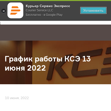
Курьер Сервис Экспресс
Установить
Courier Service LLC
Бесплатно - в Google Play
Главная
О компании
Новости
График работы КСЭ 13 июня 2022
;
График работы КСЭ 13
июня 2022
10 июня, 2022