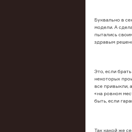
Буквально в се
модели. А сдел
пытались своим
здравым решени
Это, если брат
некоторых прои
все привыкли, 
«на ровном мес
быть, если гар
Так какой же с