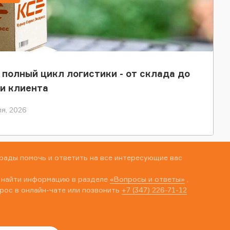
 полный цикл логистики - от склада до
и клиента
я, 2026
рады помочь и ответить на все интересующие вас
 найти информацию в разделе
«Вопросы и ответы»
,
рос в онлайн-чате или позвонить
+7 (347) 226-71-12