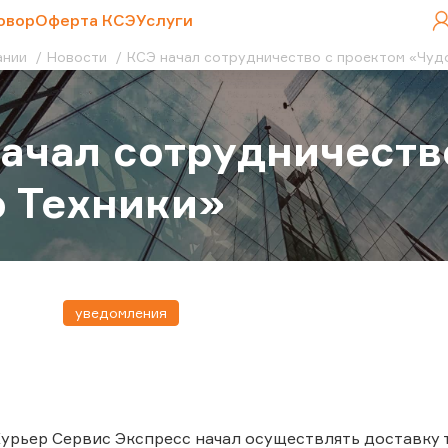
овор
Оферта КСЭ
Услуги
ании
Новости
КСЭ начал сотрудничество с проектом «Чуд
ачал сотрудничеств
 Техники»
уведомления
 Курьер Сервис Экспресс начал осуществлять доставку 