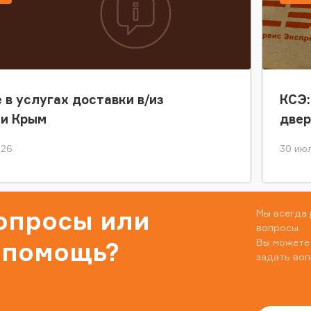
 в услугах доставки в/из
КСЭ:
ки Крым
двер
026
30 июл
вопросы или
Мы всегда 
вопросы.
Вы можете
 помощь?
задать воп