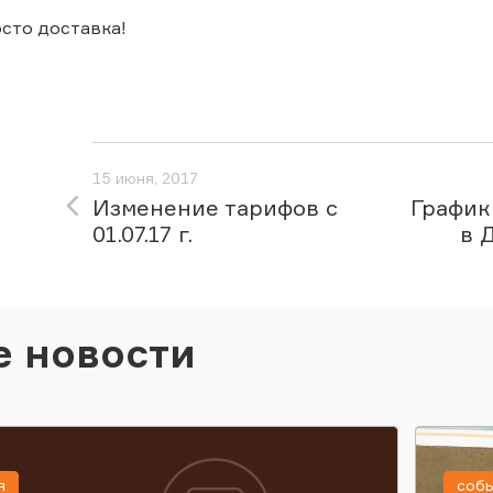
осто доставка!
15 июня, 2017
Изменение тарифов с
График
01.07.17 г.
в 
е новости
я
соб