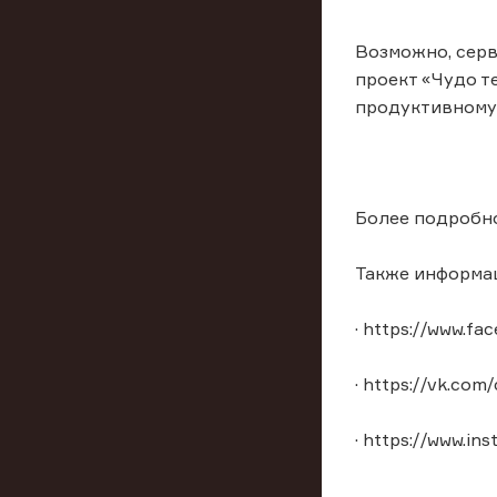
Возможно, серв
проект «Чудо т
продуктивному
Более подробно 
Также информаци
· https://www.fa
· https://vk.com
· https://www.in