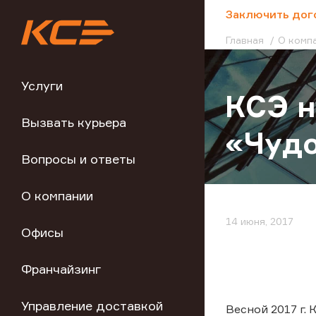
;
Заключить дог
Главная
О комп
Услуги
КСЭ н
Вызвать курьера
«Чудо
Вопросы и ответы
О компании
14 июня, 2017
Офисы
Франчайзинг
Управление доставкой
Весной 2017 г.