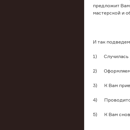
предложит Вам 
мастерской и о
И так подведем
1) Случилась 
2) Оформляем за
3) К Вам приез
4) Проводится 
5) К Вам снова