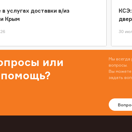
 в услугах доставки в/из
КСЭ:
ки Крым
двер
026
30 июл
вопросы или
Мы всегда 
вопросы.
Вы можете
 помощь?
задать воп
Вопро