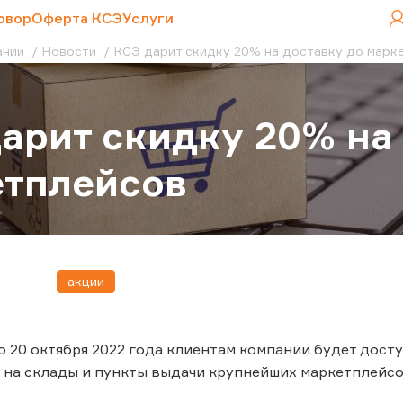
овор
Оферта КСЭ
Услуги
ании
Новости
КСЭ дарит скидку 20% на доставку до марк
арит скидку 20% на
етплейсов
акции
по 20 октября 2022 года клиентам компании будет дос
 на склады и пункты выдачи крупнейших маркетплейсо