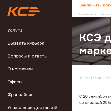
;
Заключить дог
Главная
О комп
Услуги
КСЭ д
Вызвать курьера
марк
Вопросы и ответы
О компании
19 сентября, 2022
Офисы
Франчайзинг
С 20 сентября 
со скидкой 20%
Управление доставкой