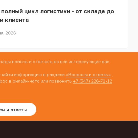
 полный цикл логистики - от склада до
и клиента
я, 2026
рады помочь и ответить на все интересующие вас
 найти информацию в разделе
«Вопросы и ответы»
,
рос в онлайн-чате или позвонить
+7 (347) 226-71-12
сы и ответы