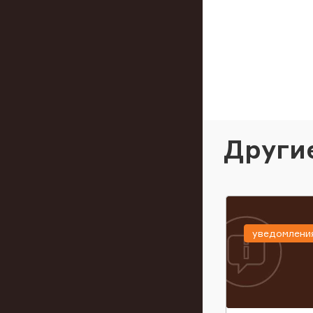
Други
уведомлени