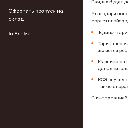
Скидка будет д
Оформить пропуск на
Благодаря ново
склад
маркетплейсов,
Единая тари
In English
Тариф включ
является реб
Максимально
дополнитель
КСЭ осуществ
также опера
С информацией