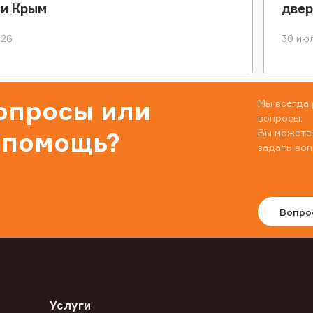
ки Крым
двер
026
30 июл
вопросы или
Мы всегда 
вопросы.
Вы можете
 помощь?
задать воп
Вопро
Услуги