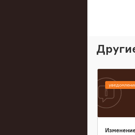
Други
уведомлени
Изменение