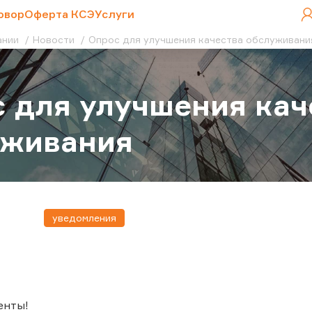
овор
Оферта КСЭ
Услуги
ании
Новости
Опрос для улучшения качества обслуживани
 для улучшения кач
уживания
уведомления
енты!