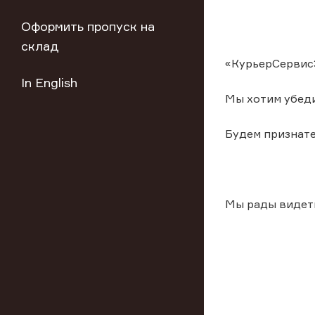
Оформить пропуск на
склад
«КурьерСервисЭ
In English
Мы хотим убеди
Будем признате
Мы рады видеть