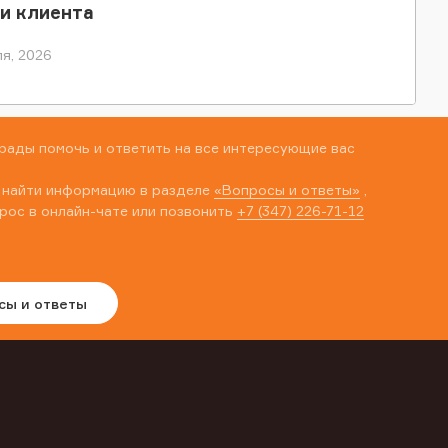
и клиента
я, 2026
рады помочь и ответить на все интересующие вас
 найти информацию в разделе
«Вопросы и ответы»
,
рос в онлайн-чате или позвонить
+7 (347) 226-71-12
сы и ответы