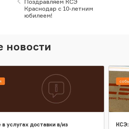
Поздравляем КСЭ
Краснодар с 10-летним
юбилеем!
е новости
я
соб
 в услугах доставки в/из
КСЭ: