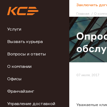
;
Заключить дог
Главная
О комп
Услуги
Опрос
Вызвать курьера
обсл
Вопросы и ответы
О компании
07 июля, 2017
Офисы
Франчайзинг
Управление доставкой
Уважаемые кли