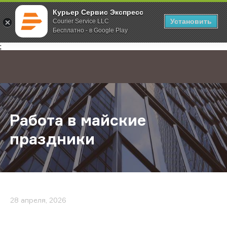
Курьер Сервис Экспресс
Установить
Courier Service LLC
Бесплатно - в Google Play
Главная
О компании
Новости
Работа в майские праздники
;
Работа в майские
праздники
28 апреля, 2026