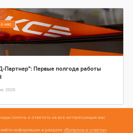
о нас
-Партнер": Первые полгода работы
Н
я, 2026
рады помочь и ответить на все интересующие вас
 найти информацию в разделе
«Вопросы и ответы»
,