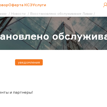
овор
Оферта КСЭ
Услуги
ании
Новости
Восстановлено обслуживание Ливии
ановлено обслужив
уведомления
енты и партнеры!