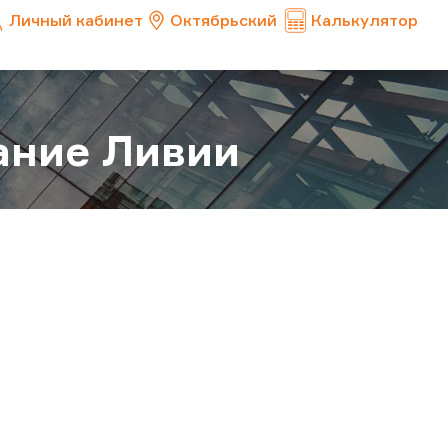
Личный кабинет
Октябрьский
Калькулятор
ание Ливии