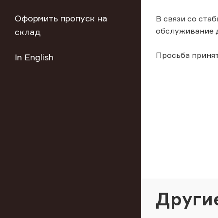
Оформить пропуск на
В связи со ста
обслуживание 
склад
Просьба приня
In English
Други