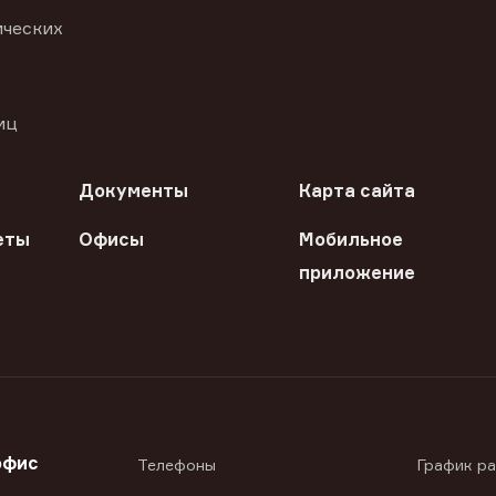
ических
иц
Документы
Карта сайта
еты
Офисы
Мобильное
приложение
офис
Телефоны
График р