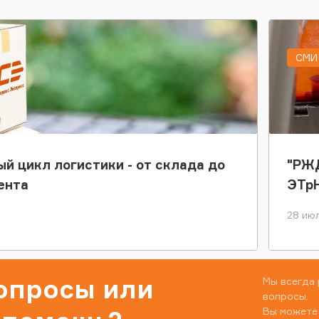
СМИ 
ый цикл логистики - от склада до
"РЖД
ента
ЭТр
28 июл
вопросы или
Мы всегда 
вопросы.
Вы можете