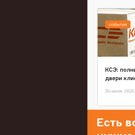
события
КСЭ: полн
двери кли
30 июля, 2026
Есть 