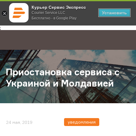
Курьер Сервис Экспресс
Установить
Courier Service LLC
Бесплатно - в Google Play
Главная
О компании
Новости
Приостановка сервиса c Украино
;
Приостановка сервиса c
Украиной и Молдавией
уведомления
24 мая, 2019