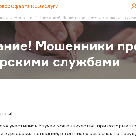
овор
Оферта КСЭ
Услуги
ании
Новости
Внимание! Мошенники представляются курь
ание! Мошенники пр
ерскими службами
енты!
емя участились случаи мошенничества, при которых з
и курьерских компаний, в том числе ссылаясь на несу