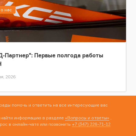
о нас
-Партнер": Первые полгода работы
Н
я, 2026
рады помочь и ответить на все интересующие вас
 найти информацию в разделе
«Вопросы и ответы»
,
рос в онлайн-чате или позвонить
+7 (347) 226-71-12