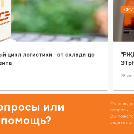
СМИ 
ый цикл логистики - от склада до
"РЖД
ента
ЭТр
28 июл
вопросы или
Мы всегда 
вопросы.
Вы можете
 помощь?
задать воп