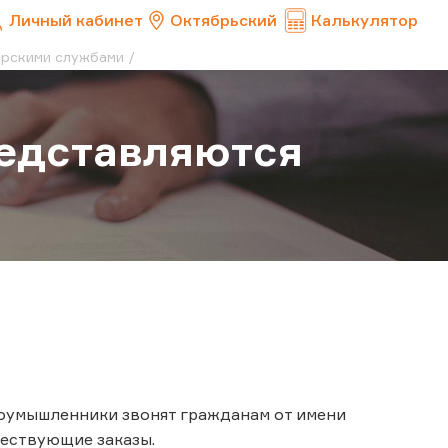
Личный кабинет
Октябрьский
Калькулятор
ерскими службами
едставляются
лоумышленники звонят гражданам от имени
ществующие заказы.