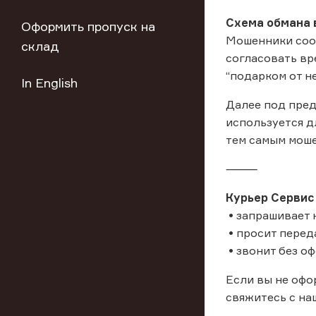
Схема обмана 
Оформить пропуск на
Мошенники сооб
склад
согласовать вр
“подарком от н
In English
Далее под пред
используется д
тем самым моше
⸻
Курьер Сервис
• запрашивает 
• просит перед
• звонит без о
Если вы не офо
свяжитесь с на