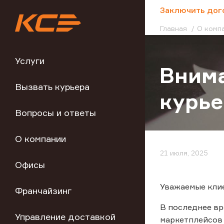
;
Заключить дог
Главная
О комп
Услуги
Вним
Вызвать курьера
курь
Вопросы и ответы
О компании
21 июля, 2025
Офисы
Уважаемые кли
Франчайзинг
В последнее вр
Управление доставкой
маркетплейсов 