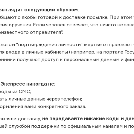
выглядит следующим образом:
щают о якобы готовой к доставке посылке. При этом у
емя вручения. Если человек отвечает, что ничего не за
еизвестного отправителя”.
логом “подтверждения личности” жертве отправляют С
ля входа в личные кабинеты (например, на портале Го
нники получают доступ к персональным данным и фин
 Экспресс никогда не:
коды из СМС;
ать личные данные через телефон;
формления вами конкретного заказа.
рмляли доставку,
не передавайте никакие коды и дан
шей службой поддержки по официальным каналам и по те