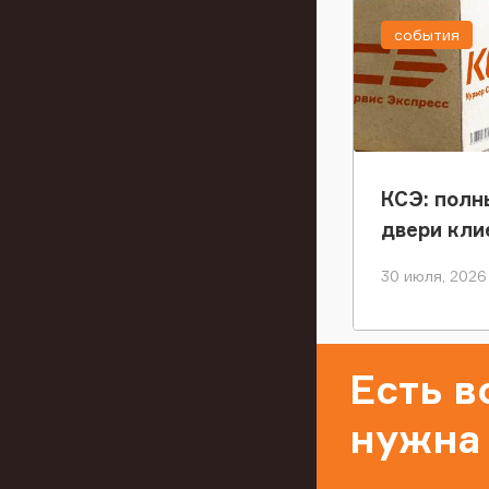
события
КСЭ: полн
двери кли
30 июля, 2026
Есть 
нужна