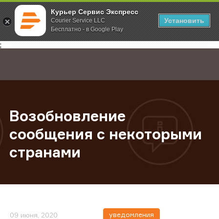
Курьер Сервис Экспресс
Установить
Courier Service LLC
Бесплатно - в Google Play
Главная
О компании
Новости
Возобновление сообщения с нек
;
Возобновление
сообщения с некоторыми
странами
уведомления
09 июня, 2020