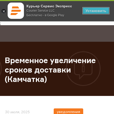
Курьер Сервис Экспресс
Установить
Courier Service LLC
Бесплатно - в Google Play
Главная
О компании
Новости
Временное увеличение сроков дос
;
Временное увеличение
сроков доставки
(Камчатка)
уведомления
30 июля, 2025