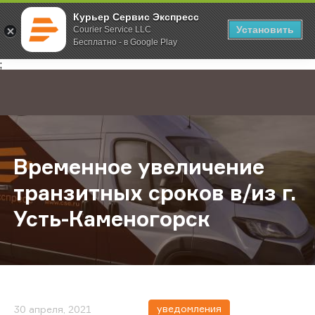
Курьер Сервис Экспресс
Установить
Courier Service LLC
Бесплатно - в Google Play
Главная
О компании
Новости
Временное увеличение транзитных
;
Временное увеличение
транзитных сроков в/из г.
Усть-Каменогорск
уведомления
30 апреля, 2021