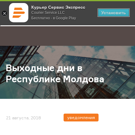
Курьер Сервис Экспресс
Установить
Courier Service LLC
Бесплатно - в Google Play
Главная
О компании
Новости
Выходные дни в Республике Мол
;
Выходные дни в
Республике Молдова
уведомления
21 августа, 2018