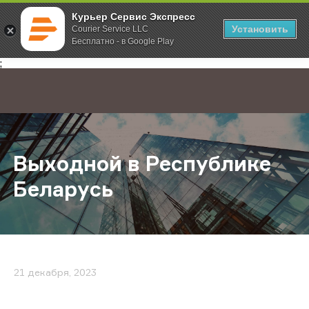
Курьер Сервис Экспресс
Установить
Courier Service LLC
Бесплатно - в Google Play
Главная
О компании
Новости
Выходной в Республике Беларусь
;
Выходной в Республике
Беларусь
21 декабря, 2023