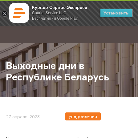
Курьер Сервис Экспресс
Установить
Courier Service LLC
Бесплатно - в Google Play
Главная
О компании
Новости
Выходные дни в Республике Бела
;
Выходные дни в
Республике Беларусь
уведомления
27 апреля, 2023