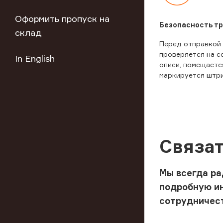
Оформить пропуск на
Безопасность т
склад
Перед отправкой
проверяется на с
In English
описи, помещаетс
маркируется штр
Связат
Мы всегда ра
подробную и
сотрудничес