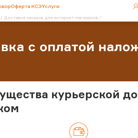
овор
Оферта КСЭ
Услуги
Доставка заказов для интернет-магазинов
вка с оплатой нал
ущества курьерской д
жом