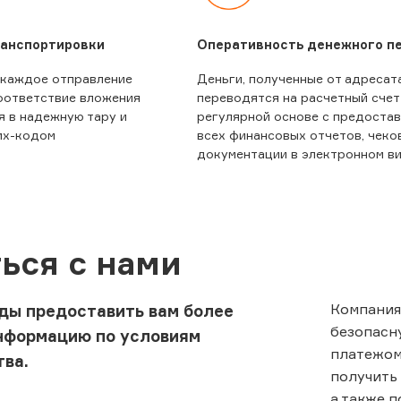
ранспортировки
Оперативность денежного п
 каждое отправление
Деньги, полученные от адресата
оответствие вложения
переводятся на расчетный счет
я в надежную тару и
регулярной основе с предоста
их-кодом
всех финансовых отчетов, чеко
документации в электронном в
ься с нами
Компания
ды предоставить вам более
безопасн
нформацию по условиям
платежом
тва.
получить 
а также 