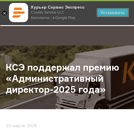
Курьер Сервис Экспресс
Установить
Courier Service LLC
Бесплатно - в Google Play
Главная
О компании
Новости
КСЭ поддержал премию «Админист
;
КСЭ поддержал премию
«Административный
директор-2025 года»
10 марта, 2026