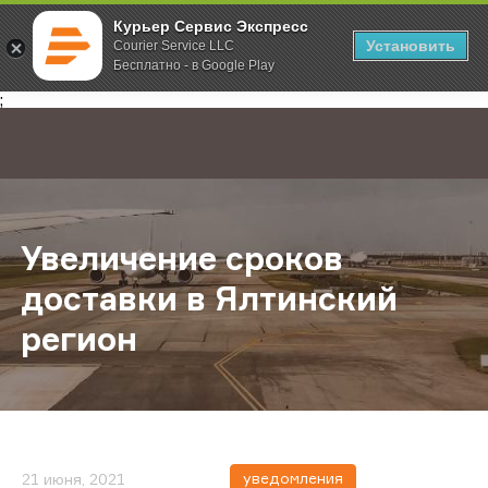
Курьер Сервис Экспресс
Установить
Courier Service LLC
Бесплатно - в Google Play
Главная
О компании
Новости
Увеличение сроков доставки в Ял
;
Увеличение сроков
доставки в Ялтинский
регион
уведомления
21 июня, 2021