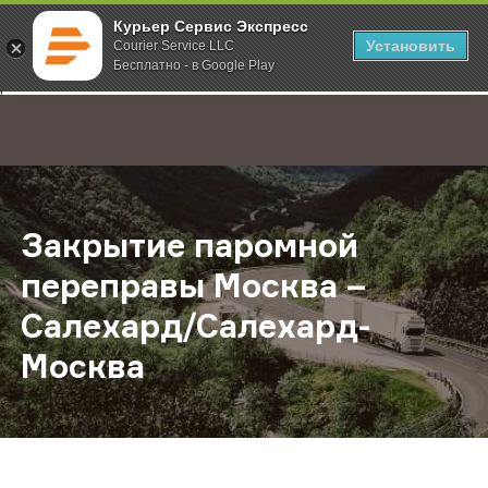
Курьер Сервис Экспресс
Установить
Courier Service LLC
Бесплатно - в Google Play
Главная
О компании
Новости
Закрытие паромной переправы Мо
;
Закрытие паромной
переправы Москва –
Салехард/Салехард-
Москва