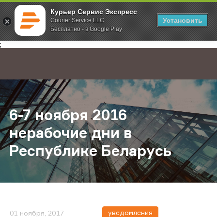
Курьер Сервис Экспресс
Установить
Courier Service LLC
Бесплатно - в Google Play
Главная
О компании
Новости
6-7 ноября 2016 нерабочие дни в
;
6-7 ноября 2016
нерабочие дни в
Республике Беларусь
уведомления
01 ноября, 2017