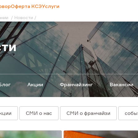
овор
Оферта КСЭ
Услуги
ании
Новости
сти
Блог
Акции
Франчайзинг
Вакансии
кции
СМИ о нас
СМИ о франчайзи
собы