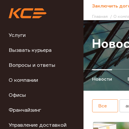
;
Заключить дог
Главная
О комп
Услуги
Ново
Вызвать курьера
Вопросы и ответы
Новости
О компании
Офисы
Все
а
Франчайзинг
Управление доставкой