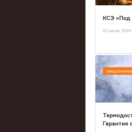
КСЭ «Под
03 июля, 2026
уведомлени
Термодост
Гарантия 
грузов ле