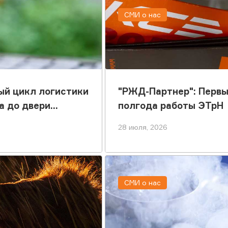
СМИ о нас
ый цикл логистики
"РЖД-Партнер": Перв
а до двери
полгода работы ЭТрН
28 июля, 2026
СМИ о нас