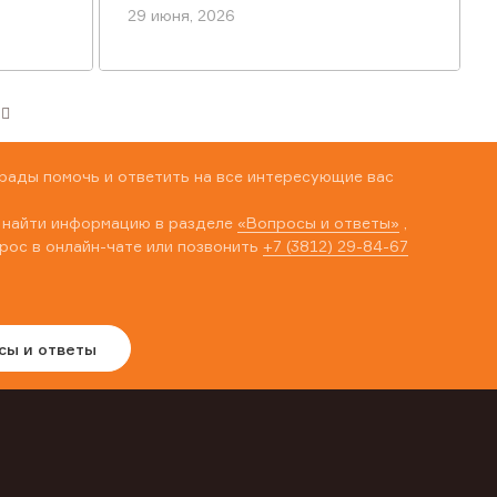
29 июня, 2026
рады помочь и ответить на все интересующие вас
 найти информацию в разделе
«Вопросы и ответы»
,
рос в онлайн-чате или позвонить
+7 (3812) 29-84-67
сы и ответы