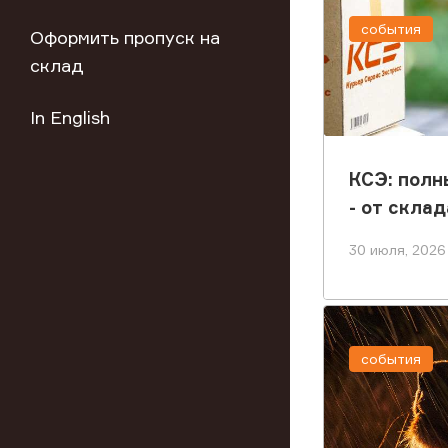
события
Оформить пропуск на
склад
In English
КСЭ: полн
- от склад
клиента
30 июля, 2026
события