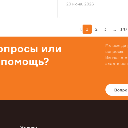
29 июня, 2026
1
2
3
...
147
вопросы или
Мы всегда 
вопросы.
Вы можете
 помощь?
задать воп
Вопро