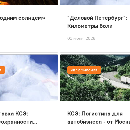
 одним солнцем»
"Деловой Петербург":
Километры боли
01 июля, 2026
я
уведомления
авка КСЭ:
КСЭ: Логистика для
сохранности
автобизнеса - от Моск
том
Камчатки