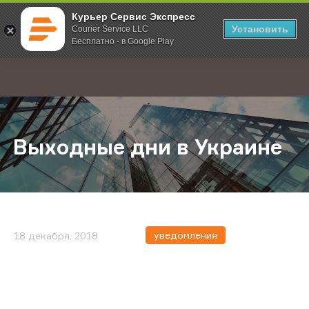
Курьер Сервис Экспресс
Установить
Courier Service LLC
Бесплатно - в Google Play
Главная
О компании
Новости
Выходные дни в Украине
;
Выходные дни в Украине
уведомления
18 декабря, 2018