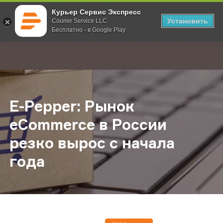
Курьер Сервис Экспресс
Установить
Courier Service LLC
Бесплатно - в Google Play
Главная
О компании
Новости
E-Pepper: Рынок eCommerce в Рос
;
E-Pepper: Рынок
eCommerce в России
резко вырос с начала
года