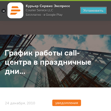
Курьер Сервис Экспресс
Установить
Courier Service LLC
Бесплатно - в Google Play
Главная
О компании
Новости
График работы call-центра в празд
;
График работы call-
центра в праздничные
дни...
уведомления
24 декабря, 2010