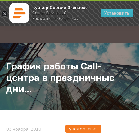
Курьер Сервис Экспресс
Установить
Courier Service LLC
Бесплатно - в Google Play
Главная
О компании
Новости
График работы Call-центра в празд
;
График работы Call-
центра в праздничные
дни...
уведомления
03 ноября, 2010