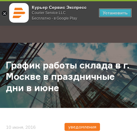
Курьер Сервис Экспресс
Установить
Courier Service LLC
Бесплатно - в Google Play
Главная
О компании
Новости
График работы склада в г. Москве
;
График работы склада в г.
Москве в праздничные
дни в июне
уведомления
10 июня, 2016