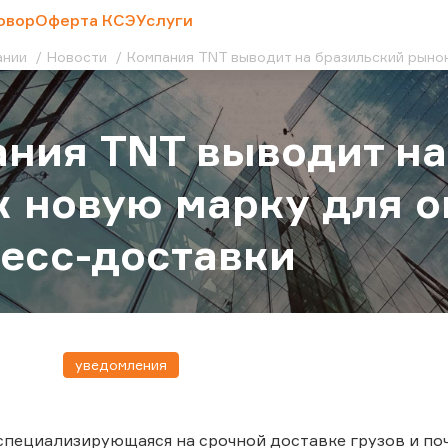
овор
Оферта КСЭ
Услуги
ании
Новости
Компания TNT выводит на бразильский рыно
ния TNT выводит на
 новую марку для о
есс-доставки
уведомления
специализирующаяся на срочной доставке грузов и п