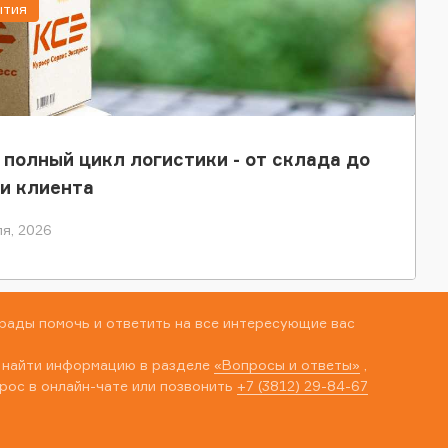
ытия
 полный цикл логистики - от склада до
и клиента
я, 2026
рады помочь и ответить на все интересующие вас
 найти информацию в разделе
«Вопросы и ответы»
,
рос в онлайн-чате или позвонить
+7 (3812) 29-84-67