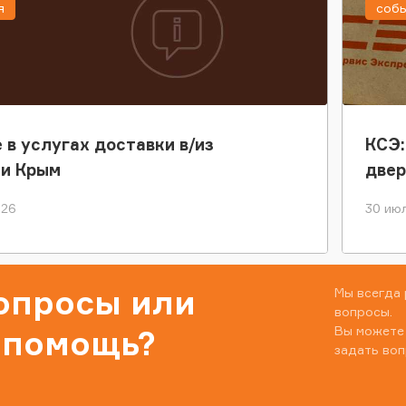
я
соб
 в услугах доставки в/из
КСЭ:
ки Крым
двер
026
30 июл
вопросы или
Мы всегда 
вопросы.
Вы можете
 помощь?
задать воп