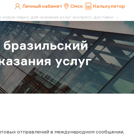
Личный кабинет
Омск
Калькулятор
к новую марку для оказания услуг экспресс-доставки
 бразильский
казания услуг
очтовых отправлений в международном сообщении,