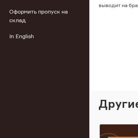
выводит на бра
Оформить пропуск на
склад
In English
Други