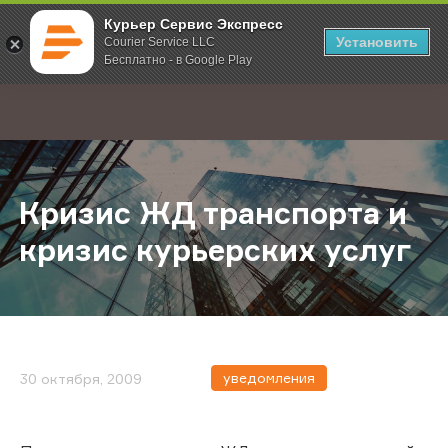
Курьер Сервис Экспресс
Установить
Courier Service LLC
Бесплатно - в Google Play
Главная
О компании
Новости
Кризис ЖД транспорта и кризис ку
;
Кризис ЖД транспорта и
кризис курьерских услуг
уведомления
30 октября, 2009